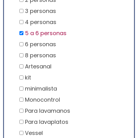
3 personas
4 personas
5 a 6 personas
6 personas
8 personas
Artesanal
kit
minimalista
Monocontrol
Para lavamanos
Para lavaplatos
Vessel