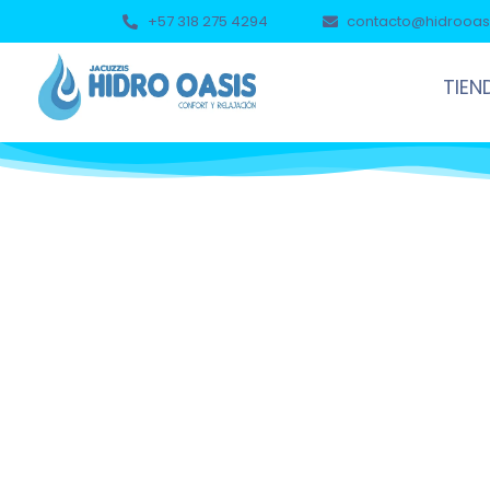
+57 318 275 4294
contacto@hidrooas
TIEN