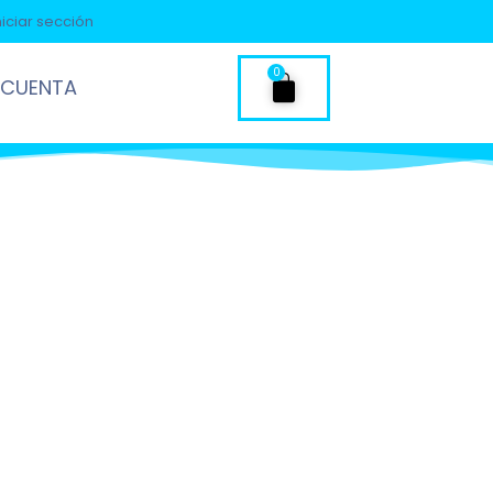
niciar sección
0
 CUENTA