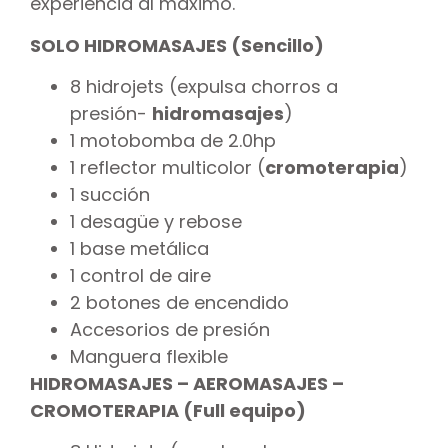
experiencia al máximo.
SOLO HIDROMASAJES (Sencillo)
8 hidrojets (expulsa chorros a
presión-
hidromasajes
)
1 motobomba de 2.0hp
1 reflector multicolor (
cromoterapia
)
1 succión
1 desagüe y rebose
1 base metálica
1 control de aire
2 botones de encendido
Accesorios de presión
Manguera flexible
HIDROMASAJES – AEROMASAJES –
CROMOTERAPIA (Full equipo)