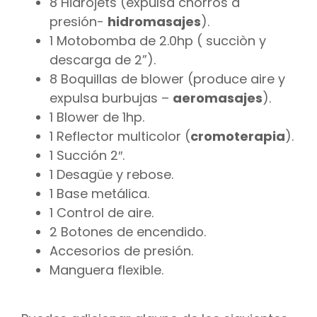
8 Hidrojets (expulsa chorros a
presión-
hidromasajes
).
1 Motobomba de 2.0hp ( succiòn y
descarga de 2”).
8 Boquillas de blower (produce aire y
expulsa burbujas –
aeromasajes
).
1 Blower de 1hp.
1 Reflector multicolor (
cromoterapia
).
1 Succión 2″.
1 Desagüe y rebose.
1 Base metálica.
1 Control de aire.
2 Botones de encendido.
Accesorios de presión.
Manguera flexible.