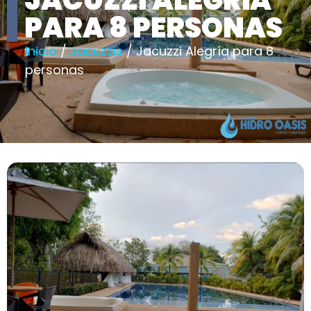
JACUZZI ALEGRÍA
PARA 8 PERSONAS
Inicio
/
Jacuzzis
/ Jacuzzi Alegría para 8
personas